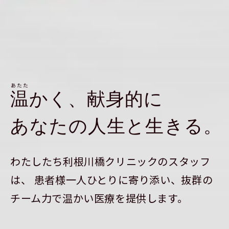
あたた
温
か
く
、
献
身
的
に
あ
な
た
の
人
生
と
生
き
る
。
わたしたち利根川橋クリニックのスタッフ
は、
患者様一人ひとりに寄り添い、
抜群の
チーム力で温かい医療を提供します。